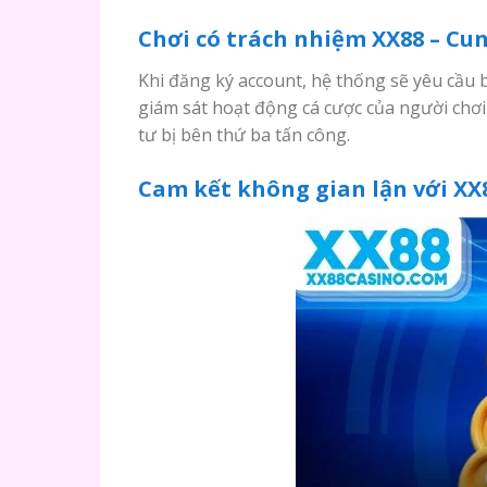
Chơi có trách nhiệm XX88 – Cun
Khi đăng ký account, hệ thống sẽ yêu cầu 
giám sát hoạt động cá cược của người chơi 
tư bị bên thứ ba tấn công.
Cam kết không gian lận với XX