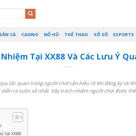
BẮN CÁ
CASINO
NỔ HŨ
THỂ THAO
XỔ SỐ
ESPORTS
 Nhiệm Tại XX88 Và Các Lưu Ý Q
uy tắc quan trọng người chơi cần hiểu rõ khi đăng ký tài 
 diễn ra suôn sẻ nhất. Vậy trách nhiệm người chơi được th
?
hủ tại XX88