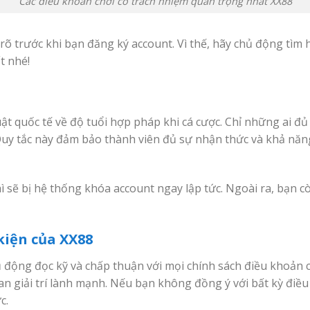
Các điều khoản chơi có trách nhiệm quan trọng nhất XX88
õ trước khi bạn đăng ký account. Vì thế, hãy chủ động tìm h
t nhé!
ật quốc tế về độ tuổi hợp pháp khi cá cược. Chỉ những ai đủ
 Quy tắc này đảm bảo thành viên đủ sự nhận thức và khả năn
 sẽ bị hệ thống khóa account ngay lập tức. Ngoài ra, bạn còn
kiện của XX88
ủ động đọc kỹ và chấp thuận với mọi chính sách điều khoản
an giải trí lành mạnh. Nếu bạn không đồng ý với bất kỳ điều
c.