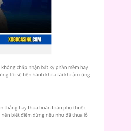
ng không chấp nhận bất kỳ phần mềm hay
húng tôi sẽ tiến hành khóa tài khoản cũng
ạn thắng hay thua hoàn toàn phụ thuộc
à nên biết điểm dừng nếu như đã thua lỗ