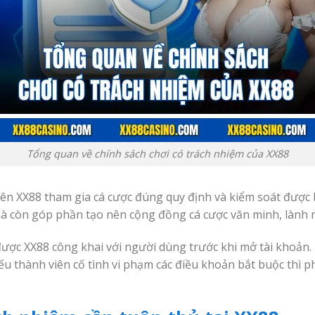
Tổng quan về chính sách chơi có trách nhiệm của XX88
 viên XX88 tham gia cá cược đúng quy định và kiểm soát đượ
 mà còn góp phần tạo nên cộng đồng cá cược văn minh, lành
được XX88 công khai với người dùng trước khi mở tài khoản.
ếu thành viên cố tình vi phạm các điều khoản bắt buộc thì ph