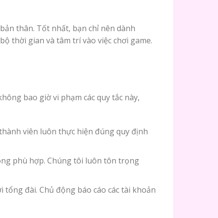
 bản thân. Tốt nhất, bạn chỉ nên dành
 thời gian và tâm trí vào việc chơi game.
hông bao giờ vi phạm các quy tắc này,
 thành viên luôn thực hiện đúng quy định
ông phù hợp. Chúng tôi luôn tôn trọng
ới tổng đài. Chủ động báo cáo các tài khoản