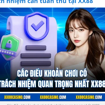
ch nhiệm cần tuân thủ tại XX88