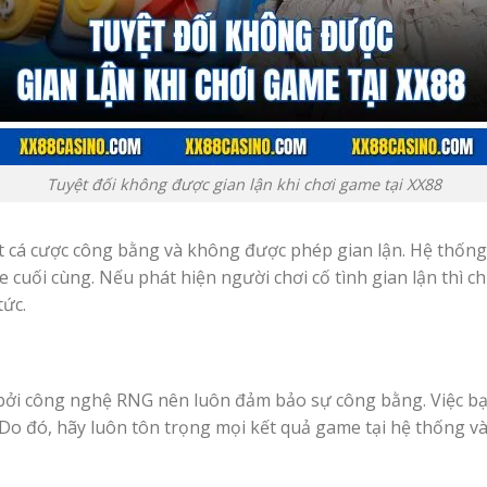
Tuyệt đối không được gian lận khi chơi game tại XX88
kết cá cược công bằng và không được phép gian lận. Hệ thố
cuối cùng. Nếu phát hiện người chơi cố tình gian lận thì c
tức.
 bởi công nghệ RNG nên luôn đảm bảo sự công bằng. Việc b
Do đó, hãy luôn tôn trọng mọi kết quả game tại hệ thống v