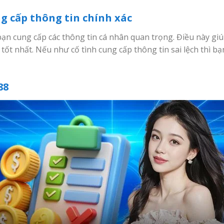
g cấp thông tin chính xác
bạn cung cấp các thông tin cá nhân quan trọng. Điều này gi
tốt nhất. Nếu như cố tình cung cấp thông tin sai lệch thì b
88