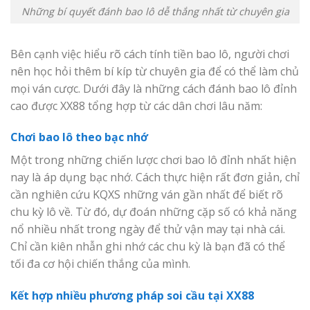
Những bí quyết đánh bao lô dễ thắng nhất từ chuyên gia
Bên cạnh việc hiểu rõ cách tính tiền bao lô, người chơi
nên học hỏi thêm bí kíp từ chuyên gia để có thể làm chủ
mọi ván cược. Dưới đây là những cách đánh bao lô đỉnh
cao được XX88 tổng hợp từ các dân chơi lâu năm:
Chơi bao lô theo bạc nhớ
Một trong những chiến lược chơi bao lô đỉnh nhất hiện
nay là áp dụng bạc nhớ. Cách thực hiện rất đơn giản, chỉ
cần nghiên cứu KQXS những ván gần nhất để biết rõ
chu kỳ lô về. Từ đó, dự đoán những cặp số có khả năng
nổ nhiều nhất trong ngày để thử vận may tại nhà cái.
Chỉ cần kiên nhẫn ghi nhớ các chu kỳ là bạn đã có thể
tối đa cơ hội chiến thắng của mình.
Kết hợp nhiều phương pháp soi cầu tại XX88