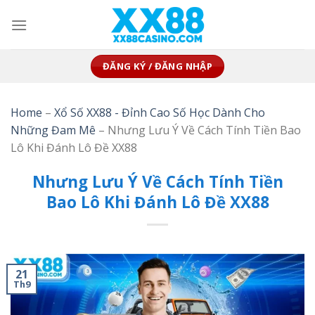
Skip
to
content
ĐĂNG KÝ / ĐĂNG NHẬP
Home
–
Xổ Số XX88 - Đỉnh Cao Số Học Dành Cho
Những Đam Mê
–
Nhưng Lưu Ý Về Cách Tính Tiền Bao
Lô Khi Đánh Lô Đề XX88
Nhưng Lưu Ý Về Cách Tính Tiền
Bao Lô Khi Đánh Lô Đề XX88
21
Th9