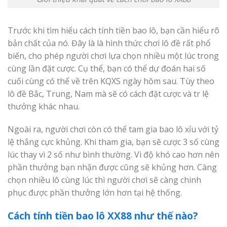
Trước khi tìm hiểu cách tính tiền bao lô, bạn cần hiểu rõ
bản chất của nó. Đây là là hình thức chơi lô đề rất phổ
biến, cho phép người chơi lựa chọn nhiều một lúc trong
cùng lần đặt cược. Cụ thể, bạn có thể dự đoán hai số
cuối cùng có thể về trên KQXS ngày hôm sau. Tùy theo
lô đề Bắc, Trung, Nam mà sẽ có cách đặt cược và tr lệ
thưởng khác nhau.
Ngoài ra, người chơi còn có thể tam gia bao lô xỉu với tỷ
lệ thắng cực khủng. Khi tham gia, bạn sẽ cược 3 số cùng
lúc thay vì 2 số như bình thường. Vì độ khó cao hơn nên
phần thưởng bạn nhận được cũng sẽ khủng hơn. Càng
chọn nhiều lô cùng lúc thì người chơi sẽ càng chinh
phục được phần thưởng lớn hơn tại hệ thống.
Cách tính tiền bao lô XX88 như thế nào?