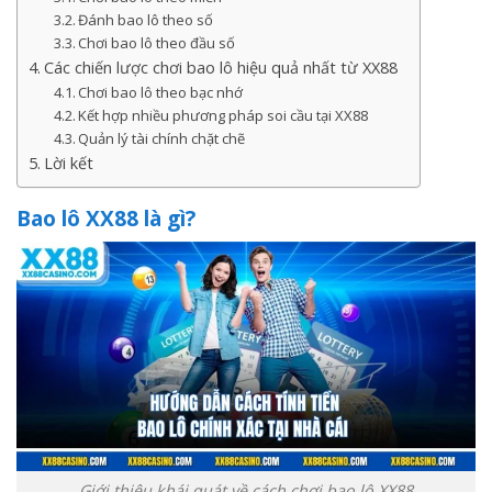
Đánh bao lô theo số
Chơi bao lô theo đầu số
Các chiến lược chơi bao lô hiệu quả nhất từ XX88
Chơi bao lô theo bạc nhớ
Kết hợp nhiều phương pháp soi cầu tại XX88
Quản lý tài chính chặt chẽ
Lời kết
Bao lô XX88 là gì?
Giới thiệu khái quát về cách chơi bao lô XX88