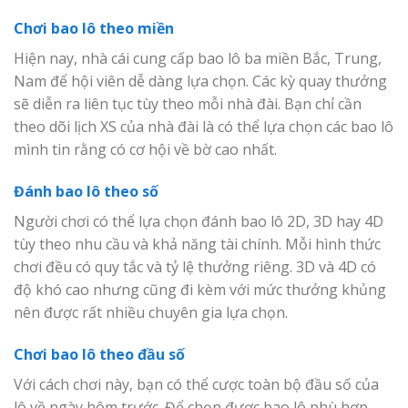
Chơi bao lô theo miền
Hiện nay, nhà cái cung cấp bao lô ba miền Bắc, Trung,
Nam để hội viên dễ dàng lựa chọn. Các kỳ quay thưởng
sẽ diễn ra liên tục tùy theo mỗi nhà đài. Bạn chỉ cần
theo dõi lịch XS của nhà đài là có thể lựa chọn các bao lô
mình tin rằng có cơ hội về bờ cao nhất.
Đánh bao lô theo số
Người chơi có thể lựa chọn đánh bao lô 2D, 3D hay 4D
tùy theo nhu cầu và khả năng tài chính. Mỗi hình thức
chơi đều có quy tắc và tỷ lệ thưởng riêng. 3D và 4D có
độ khó cao nhưng cũng đi kèm với mức thưởng khủng
nên được rất nhiều chuyên gia lựa chọn.
Chơi bao lô theo đầu số
Với cách chơi này, bạn có thể cược toàn bộ đầu số của
lô về ngày hôm trước. Để chọn được bao lô phù hợp,