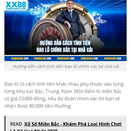
Hướng dẫn cách tính tiền bao lô chính xác tại nhà cái
Bao lô có cách tính tiền khác nhau phụ thuộc vào từng
từng khu vực Bắc, Trung, Nam. Một điểm lô miền Bắc
có giá 23.000 đồng, nếu dự đoán chính xác thì bạn sẽ
nhận được 80.000 tiền thưởng.
READ
Xổ Số Miền Bắc - Khám Phá Loại Hình Chơi