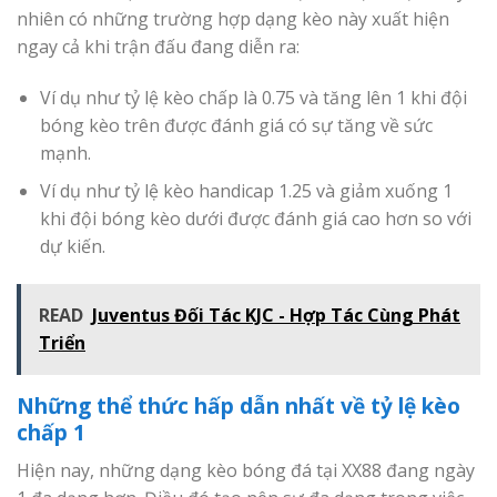
nhiên có những trường hợp dạng kèo này xuất hiện
ngay cả khi trận đấu đang diễn ra:
Ví dụ như tỷ lệ kèo chấp là 0.75 và tăng lên 1 khi đội
bóng kèo trên được đánh giá có sự tăng về sức
mạnh.
Ví dụ như tỷ lệ kèo handicap 1.25 và giảm xuống 1
khi đội bóng kèo dưới được đánh giá cao hơn so với
dự kiến.
READ
Juventus Đối Tác KJC - Hợp Tác Cùng Phát
Triển
Những thể thức hấp dẫn nhất về tỷ lệ kèo
chấp 1
Hiện nay, những dạng kèo bóng đá tại XX88 đang ngày