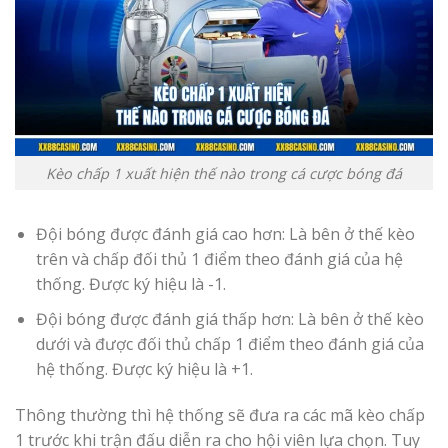
Kèo chấp 1 xuất hiện thế nào trong cá cược bóng đá
Đội bóng được đánh giá cao hơn: Là bên ở thế kèo
trên và chấp đối thủ 1 điểm theo đánh giá của hệ
thống. Được ký hiệu là -1.
Đội bóng được đánh giá thấp hơn: Là bên ở thế kèo
dưới và được đối thủ chấp 1 điểm theo đánh giá của
hệ thống. Được ký hiệu là +1.
Thông thường thì hệ thống sẽ đưa ra các mã kèo chấp
1 trước khi trận đấu diễn ra cho hội viên lựa chọn. Tuy