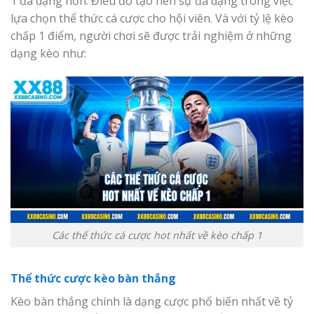
1 đa dạng hơn. Điều đó tạo nên sự đa dạng trong việc
lựa chọn thể thức cá cược cho hội viên. Và với tỷ lệ kèo
chấp 1 điểm, người chơi sẽ được trải nghiệm ở những
dạng kèo như:
Các thể thức cá cược hot nhất về kèo chấp 1
Thể thức cược kèo bàn thắng
Kèo bàn thắng chính là dạng cược phổ biến nhất về tỷ