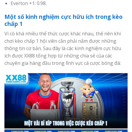
Everton +1: 0.98.
Một số kinh nghiệm cực hữu ích trong kèo
chấp 1
Vì có khá nhiều thể thức cược khác nhau, thế nên khi
chơi kèo chấp 1 hội viên cần phải nắm được những
thông tin cơ bản. Sau đây là các kinh nghiệm cực hữu
ích được XX88 tổng hợp từ những chia sẻ của các
chuyên gia hàng đầu trong lĩnh vực cá cược bóng đá: