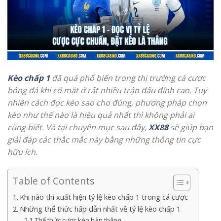
Kèo chấp 1
đã quá phổ biến trong thị trường cá cược
bóng đá khi có mặt ở rất nhiều trận đấu đỉnh cao. Tuy
nhiên cách đọc kèo sao cho đúng, phương pháp chọn
kèo như thế nào là hiệu quả nhất thì không phải ai
cũng biết. Và tại chuyên mục sau đây,
XX88
sẽ giúp bạn
giải đáp các thắc mắc này bằng những thông tin cực
hữu ích.
Table of Contents
Khi nào thì xuất hiện tỷ lệ kèo chấp 1 trong cá cược
Những thể thức hấp dẫn nhất về tỷ lệ kèo chấp 1
Thể thức cược kèo bàn thắng